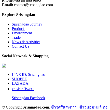
Phone:
+66-98 866 9896
Email:
contact@srisangdao.com
Explore Srisangdao
Srisangdao Journey
Products
Environment
Trade
News & Activities
Contact Us
Social Network & Shopping
LINE ID: Srisangdao
SHOPEE
LAZADA
ตาข่ายกันตก
Srisangdao Facebook
© Copyright
Srisangdao.com
.
ข้าวศรีแสงดาว
|
ข้าวหอมมะลิ ทุ่ง