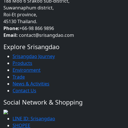
188 Moo 6 Srakoo sub-district,
Suwannaphum district,
Roi-Et province,
45130 Thailand.
Phone:
+66-98 866 9896
Email:
contact@srisangdao.com
Explore Srisangdao
Srisangdao Journey
Products
Environment
Trade
News & Activities
Contact Us
Social Network & Shopping
LINE ID: Srisangdao
SHOPEE